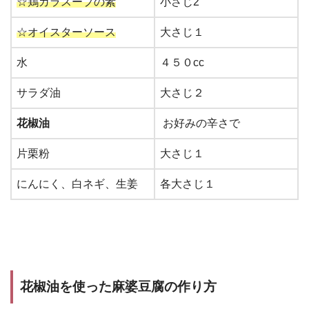
☆鶏ガラスープの素
小さじ2
☆オイスターソース
大さじ１
水
４５０cc
サラダ油
大さじ２
花椒油
お好みの辛さで
片栗粉
大さじ１
にんにく、白ネギ、生姜
各大さじ１
花椒油を使った麻婆豆腐の作り方