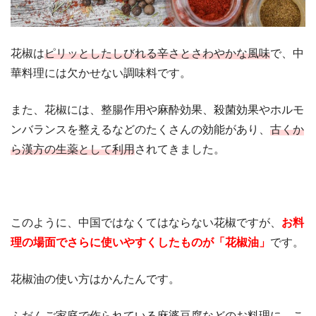
花椒は
ピリッとしたしびれる辛さとさわやかな風味
で、中
華料理には欠かせない調味料です。
また、花椒には、整腸作用や麻酔効果、殺菌効果やホルモ
ンバランスを整えるなどのたくさんの効能があり、
古くか
ら漢方の生薬として利用
されてきました。
このように、中国ではなくてはならない花椒ですが、
お料
理の場面でさらに使いやすくしたものが「花椒油」
です。
花椒油の使い方はかんたんです。
ふだんご家庭で作られている麻婆豆腐などのお料理に、こ