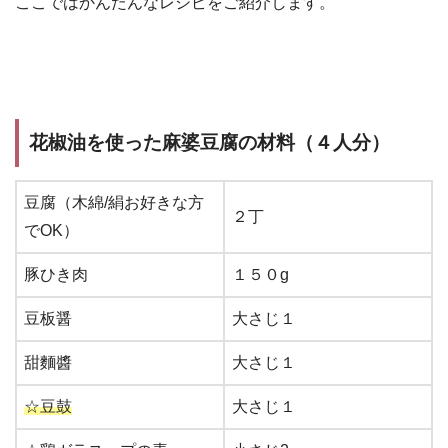
ここではかんたんなレシピをご紹介します。
花椒油を使った麻婆豆腐の材料（４人分）
豆腐（木綿/絹お好きな方
２丁
でOK）
豚ひき肉
１５０g
豆板醤
大さじ１
甜麵醬
大さじ１
☆豆鼓
大さじ１