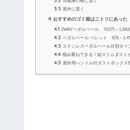
3.2
冷蔵庫の横に置く
3.3
屋外に置く
4
おすすめのゴミ箱はニトリにあった
4.1
2WAYペダルペール 761円～1,84
4.2
ペダルペール ベレット 925～1,4
4.3
ステンレスペダルペール分別タイプ(45
4.4
積み重ねできる！縦スリムダストボッ
4.5
屋外用ハンドル付ダストボックス90L 