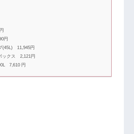
3円
90円
L) 11,945円
クス 2,121円
7,610 円